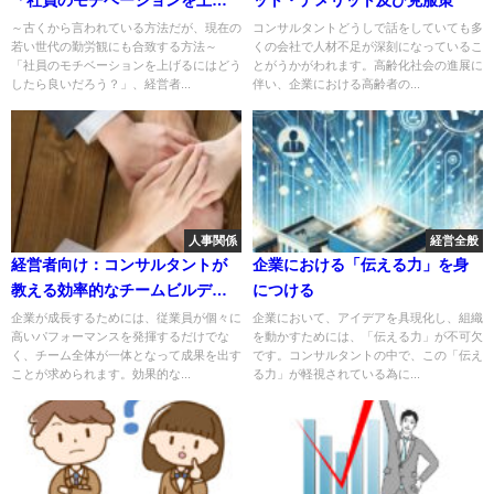
るには？」
～古くから言われている方法だが、現在の
コンサルタントどうしで話をしていても多
若い世代の勤労観にも合致する方法～
くの会社で人材不足が深刻になっているこ
「社員のモチベーションを上げるにはどう
とがうかがわれます。高齢化社会の進展に
したら良いだろう？」、経営者...
伴い、企業における高齢者の...
人事関係
経営全般
経営者向け：コンサルタントが
企業における「伝える力」を身
教える効率的なチームビルディ
につける
ングテクニック
企業が成長するためには、従業員が個々に
企業において、アイデアを具現化し、組織
高いパフォーマンスを発揮するだけでな
を動かすためには、「伝える力」が不可欠
く、チーム全体が一体となって成果を出す
です。コンサルタントの中で、この「伝え
ことが求められます。効果的な...
る力」が軽視されている為に...