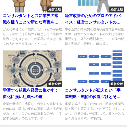
経営全般
経営全般
コンサルタントと共に業界の常
経営改善のためのプロのアドバ
識を疑うことで新たな商機を発
イス：経営コンサルタントの役
見
割とは？
どんな職種にも「業界」というものが存在
中小企業が持続的な成長や経営改善を目指
し、その中には暗黙の了解として「業界の
す際、経営コンサルタントの役割は非常に
常識」があります。この業界の常識は、多
重要です。外部の専門家として、企業の問
くの人が当たり前のこととし...
題を客観的に分析し、解決策...
経営全般
経営全般
学習する組織を経営に生かす：
コンサルタントが伝えたい「事
変化に強い組織への道
業戦略・戦術の位置づけとそれ
ぞれに必要なこと」
企業が継続的に成長し、競争力を維持する
事業を成功に導くためには、明確な事業戦
ためには、環境の変化に適応し続ける必要
略と戦術を策定することが不可欠です。し
があります。このために重要なのが、「学
かし、両者の違いを混同しているケースも
習する組織」の概念です。学...
多く見られます。 本稿では...