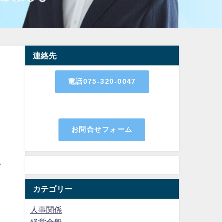
連絡先
電話075-320-0047
、
お問合せフォーム
ど
カテゴリー
、
人事関係
経営全般