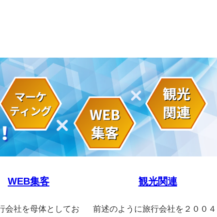
WEB集客
観光関連
行会社を母体としてお
前述のように旅行会社を２００４