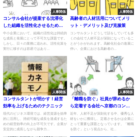
人事関係
人事関係
コンサル会社が提案する沈滞化
高齢者の人材活用についてメリ
した組織を活性化させるための5
ット・デメリット及び克服策
つの実践策
中小企業において、組織の活性化は持続的
コンサルタントどうしで話をしていても多
な成長と発展にとって不可欠な課題です。
くの会社で人材不足が深刻になっているこ
しかし、日々の業務に追われ、活性化策を
とがうかがわれます。高齢化社会の進展に
実行に移すのは容易ではあり...
伴い、企業における高齢者の...
人事関係
人事関係
コンサルタントが明かす！経営
「離職を防ぐ」社員が辞めるか
効率を上げるためのテクニック
ら定着する会社へ京都のコンサ
ルタントが提案
現代のビジネス環境では、経営資源を効率
近年、人材不足が深刻化する中、優秀な人
的に活用し、持続可能な成長を達成するた
材をいかに獲得し、定着させるかは企業に
めの経営効率の向上が不可欠です。企業が
とって重要な課題となっています。「離職
安定的に成長しながら競争力...
を防ぐ」という視点から、社...