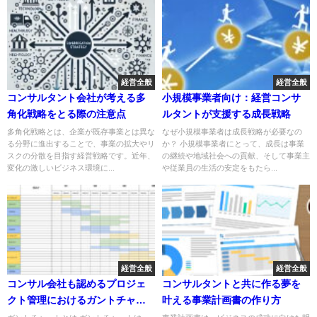
経営全般
経営全般
コンサルタント会社が考える多
小規模事業者向け：経営コンサ
角化戦略をとる際の注意点
ルタントが支援する成長戦略
多角化戦略とは、企業が既存事業とは異な
なぜ小規模事業者は成長戦略が必要なの
る分野に進出することで、事業の拡大やリ
か？ 小規模事業者にとって、成長は事業
スクの分散を目指す経営戦略です。近年、
の継続や地域社会への貢献、そして事業主
変化の激しいビジネス環境に...
や従業員の生活の安定をもたら...
経営全般
経営全般
コンサル会社も認めるプロジェ
コンサルタントと共に作る夢を
クト管理におけるガントチャー
叶える事業計画書の作り方
トの有用性について