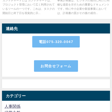
ガントチャートとは ガントチャートは、
事業計画書は、ビジネスの成功に向けた明
プロジェクト管理において広く利用されて
確な道筋を示すための重要なドキュメント
いるツールの一つです。これは、タスクの
です。特に中小企業や新規事業において
開始日と終了日を視覚的に示...
は、計画書の質がその後の成功...
連絡先
電話075-320-0047
お問合せフォーム
カテゴリー
人事関係