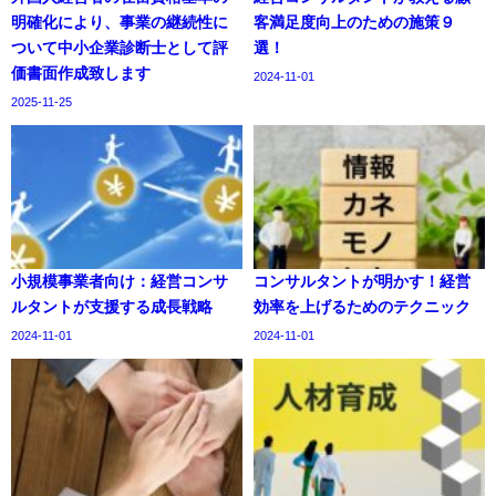
明確化により、事業の継続性に
客満足度向上のための施策９
ついて中小企業診断士として評
選！
価書面作成致します
2024-11-01
2025-11-25
小規模事業者向け：経営コンサ
コンサルタントが明かす！経営
ルタントが支援する成長戦略
効率を上げるためのテクニック
2024-11-01
2024-11-01