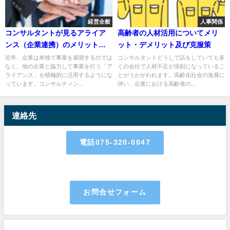
経営全般
人事関係
コンサルタントが見るアライア
高齢者の人材活用についてメリ
ンス（企業連携）のメリット＆
ット・デメリット及び克服策
デメリット
近年、企業は単独で事業を展開するのでは
コンサルタントどうしで話をしていても多
なく、他の企業と協力して事業を行う「ア
くの会社で人材不足が深刻になっているこ
ライアンス」を積極的に活用するようにな
とがうかがわれます。高齢化社会の進展に
っています。コンサルティン...
伴い、企業における高齢者の...
連絡先
電話075-320-0047
お問合せフォーム