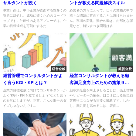
サルタントが説く
ントが教える問題解決スキル
事業計画は、中小企業が直面する数多くの
経営者の方々にとって、日々の業務の中で
課題に対処し、成功に導くためのロードマ
様々な問題に直面することは避けられませ
ップです。計画性のあるアプローチは、企
ん。市場の変化、競合の動き、内部的な課
業の目標達成を可能にするだ...
題など、解決すべき問題は多...
経営全般
経営全般
経営管理でコンサルタントがよ
経営コンサルタントが教える顧
く言うKGI・KPIとは？
客満足度向上のための施策９
選！
企業の目標達成に向けてコンサルタントが
顧客満足度を向上させることは、売上増加
よく”KGI・KPIを立てましょう”などと言う
やリピーターの確保、口コミによる新規顧
のを耳にしますが、正直、こんな歌手のダ
客獲得につながる重要な戦略です。しか
イゴじゃないんです...
し、満足度を高めるには、表面...