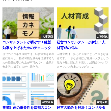
人事関係
人事関係
コンサルタントが明かす！経営
経営コンサルタントが解決！人
効率を上げるためのテクニック
材育成の悩み
現代のビジネス環境では、経営資源を効率
人材育成は、多くの企業にとって大きな課
的に活用し、持続可能な成長を達成するた
題です。小さな会社ほど社員一人ひとりの
めの経営効率の向上が不可欠です。企業が
能力を最大限に引き出し、組織全体のパフ
安定的に成長しながら競争力...
ォーマンス向上につなげるこ...
経営全般
経営全般
事業計画の重要性を京都のコン
経営の悩みを解決！コンサルタ